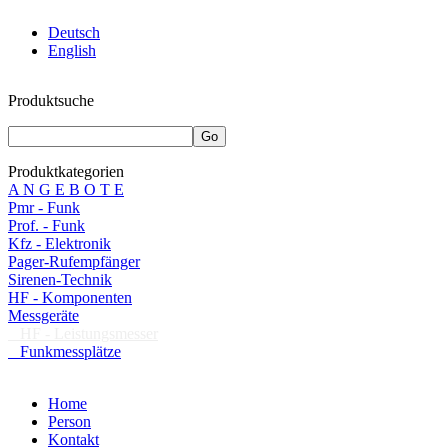
Deutsch
English
Produktsuche
Produktkategorien
A N G E B O T E
Pmr - Funk
Prof. - Funk
Kfz - Elektronik
Pager-Rufempfänger
Sirenen-Technik
HF - Komponenten
Messgeräte
HF - Leistungsmesser
Funkmessplätze
Home
Person
Kontakt