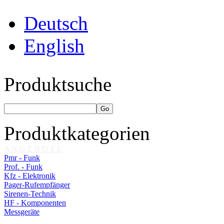
Deutsch
English
Produktsuche
Produktkategorien
A N G E B O T E
Pmr - Funk
Prof. - Funk
Kfz - Elektronik
Pager-Rufempfänger
Sirenen-Technik
HF - Komponenten
Messgeräte