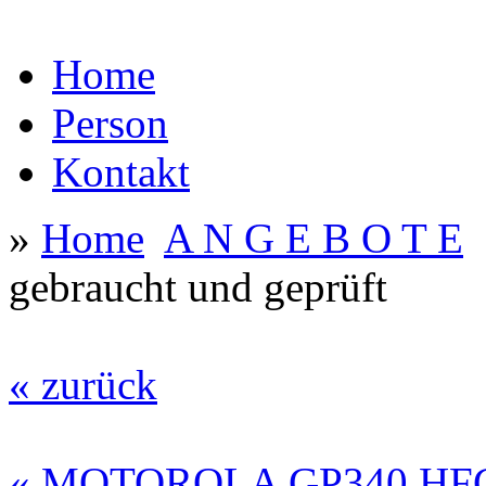
Home
Person
Kontakt
»
Home
A N G E B O T E
gebraucht und geprüft
« zurück
« MOTOROLA GP340 HFG,