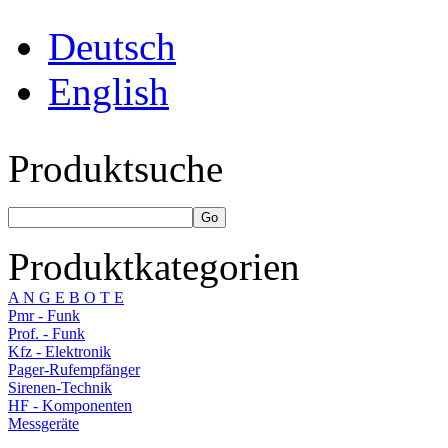
Deutsch
English
Produktsuche
Produktkategorien
A N G E B O T E
Pmr - Funk
Prof. - Funk
Kfz - Elektronik
Pager-Rufempfänger
Sirenen-Technik
HF - Komponenten
Messgeräte